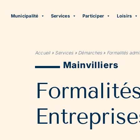
Municipalité
Services
Participer
Loisirs
Accueil
»
Services
»
Démarches
»
Formalités admin
Mainvilliers
Formalité
Entreprise