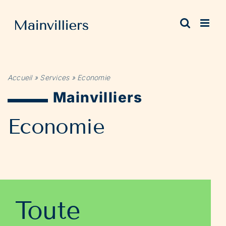
Passer
au
contenu
Accueil
»
Services
»
Economie
Mainvilliers
Economie
Toute