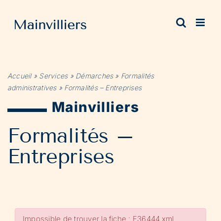
Passer
au
contenu
Accueil
»
Services
»
Démarches
»
Formalités
administratives
»
Formalités – Entreprises
Mainvilliers
Formalités –
Entreprises
Impossible de trouver la fiche : F36444.xml