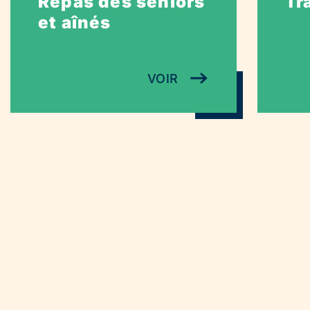
Repas des seniors
Tr
et aînés
VOIR