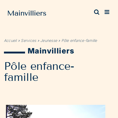
Passer
au
contenu
Accueil
»
Services
»
Jeunesse
»
Pôle enfance-famille
Mainvilliers
Pôle enfance-
famille