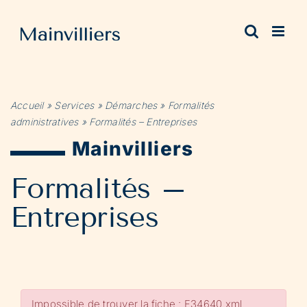
Passer
au
contenu
Accueil
»
Services
»
Démarches
»
Formalités
administratives
»
Formalités – Entreprises
Mainvilliers
Formalités –
Entreprises
Impossible de trouver la fiche : F34640.xml