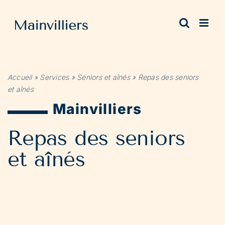
Passer
au
contenu
Accueil
»
Services
»
Seniors et aînés
»
Repas des seniors
et aînés
Mainvilliers
Repas des seniors
et aînés