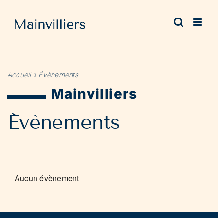
Passer
au
contenu
Accueil
»
Évènements
Mainvilliers
Évènements
Aucun évènement