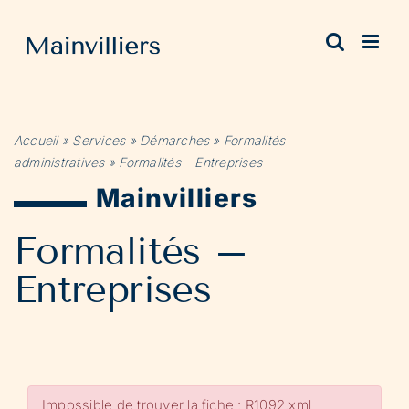
Passer
au
contenu
Accueil
»
Services
»
Démarches
»
Formalités
administratives
»
Formalités – Entreprises
Mainvilliers
Formalités –
Entreprises
Impossible de trouver la fiche : R1092.xml