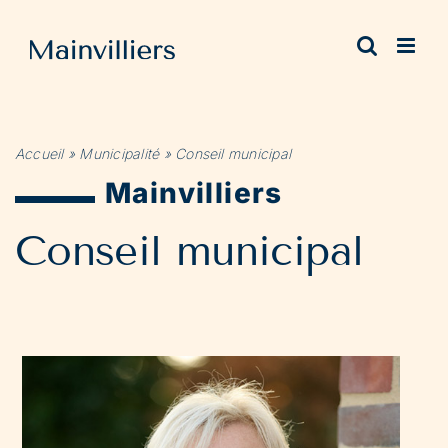
Passer
au
contenu
Accueil
»
Municipalité
»
Conseil municipal
Mainvilliers
Conseil municipal