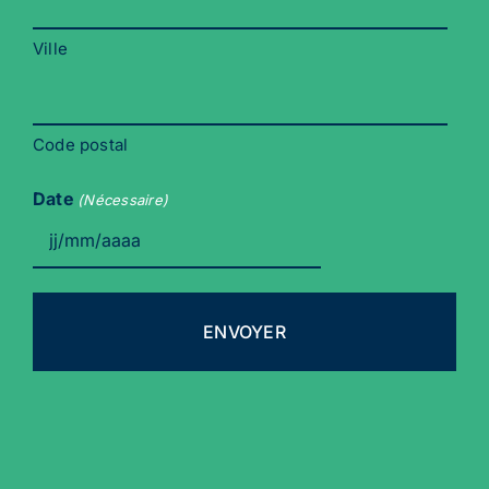
Ville
Code postal
Date
(Nécessaire)
JJ
slash
MM
slash
AAAA