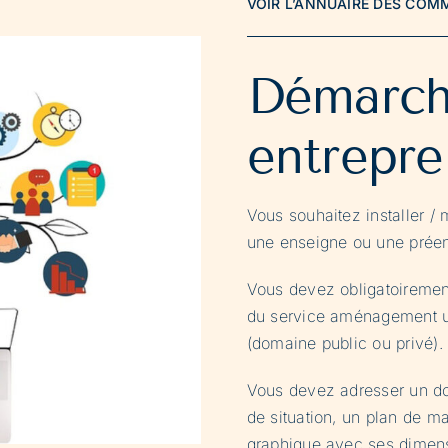
VOIR L’ANNUAIRE DES CO
Démarch
entrepre
Vous souhaitez installer / m
une enseigne ou une prée
Vous devez obligatoirement
du service aménagement urb
(domaine public ou privé).
Vous devez adresser un do
de situation, un plan de m
graphique avec ses dimens