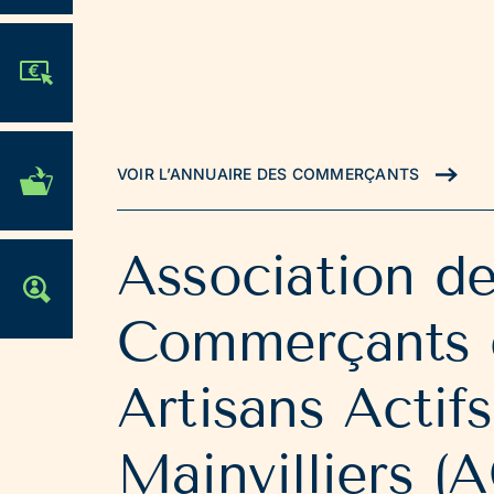
JE PARTICIPE !
MES DÉMARCHES
VOIR L’ANNUAIRE DES COMMERÇANTS
ADMINISTRATIVES
Association d
OFFRES D'EMPLOI
Commerçants 
Artisans Actif
Mainvilliers 