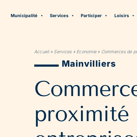
Municipalité
Services
Participer
Loisirs
Accueil
»
Services
»
Economie
»
Commerces de pro
Mainvilliers
Commerce
proximité 