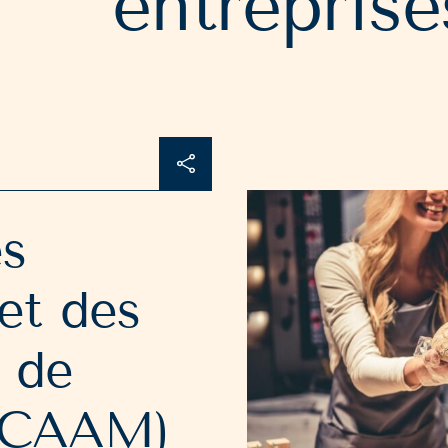
entreprise
es
et des
s de
(ACAAM)