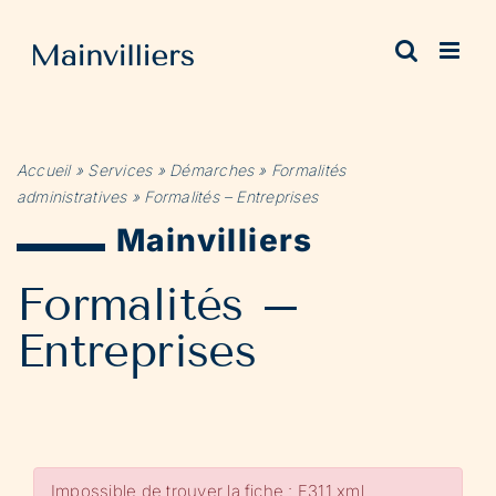
Passer
au
contenu
Accueil
»
Services
»
Démarches
»
Formalités
administratives
»
Formalités – Entreprises
Mainvilliers
Formalités –
Entreprises
Impossible de trouver la fiche : F311.xml