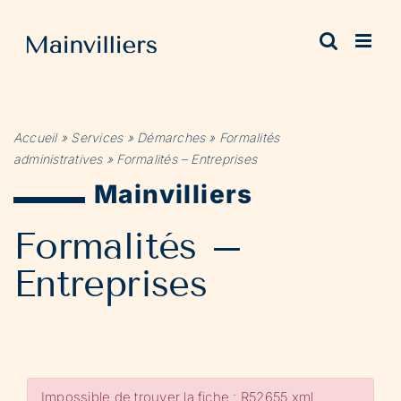
Passer
au
contenu
Accueil
»
Services
»
Démarches
»
Formalités
administratives
»
Formalités – Entreprises
Mainvilliers
Formalités –
Entreprises
Impossible de trouver la fiche : R52655.xml