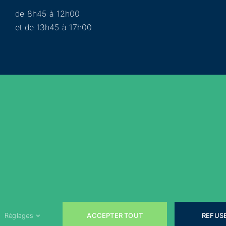
de 8h45 à 12h00
et de 13h45 à 17h00
Municipalité
Services
Participer
Loisirs
Actualités
Évènements
Rejoignez-nous sur les réseaux sociaux !
ACCEPTER TOUT
REFUS
Réglages