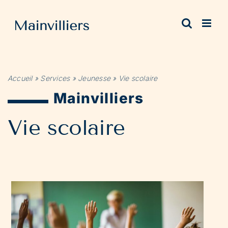
Passer
au
contenu
Accueil
»
Services
»
Jeunesse
»
Vie scolaire
Mainvilliers
Vie scolaire