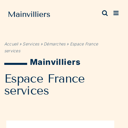
Passer
au
contenu
Accueil
»
Services
»
Démarches
»
Espace France
services
Mainvilliers
Espace France
services