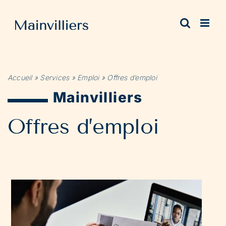
Passer
au
contenu
Accueil
»
Services
»
Emploi
»
Offres d’emploi
Mainvilliers
Offres d’emploi