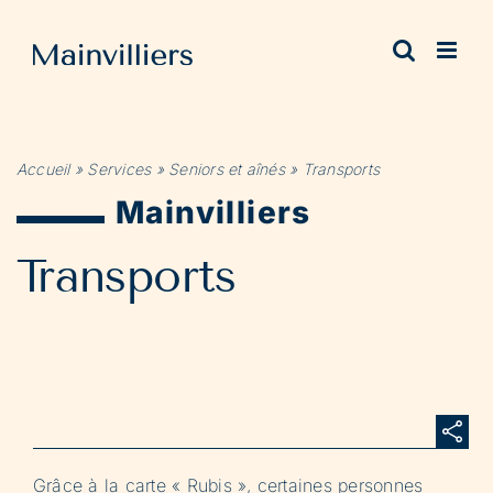
Passer
au
contenu
Accueil
»
Services
»
Seniors et aînés
»
Transports
Mainvilliers
Transports
Grâce à la carte « Rubis », certaines personnes