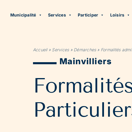
Municipalité
Services
Participer
Loisirs
Accueil
»
Services
»
Démarches
»
Formalités admin
Mainvilliers
Formalité
Particulier