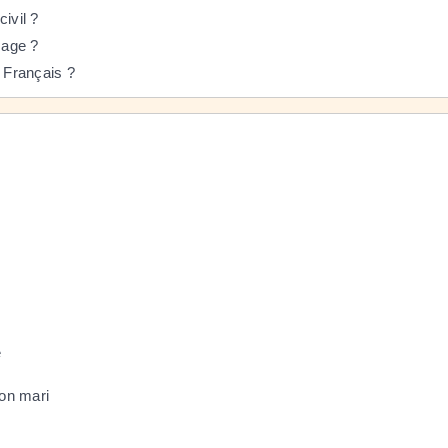
ivil ?
sage ?
 Français ?
e
on mari