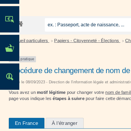
JE PARTICIPE !
Accueil particuliers
Papiers - Citoyenneté - Élections
Ch
>
>
MES DÉMARCHES
ADMINISTRATIVES
Fiche pratique
Procédure de changement de nom de fa
OFFRES D'EMPLOI
Vérifié le 08/09/2023 - Direction de l'information légale et administrat
Vous avez un
motif légitime
pour changer votre
nom de famil
page vous indique les
étapes à suivre
pour faire cette démarc
En France
À l'étranger