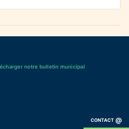
écharger notre bulletin municipal
@
CONTACT