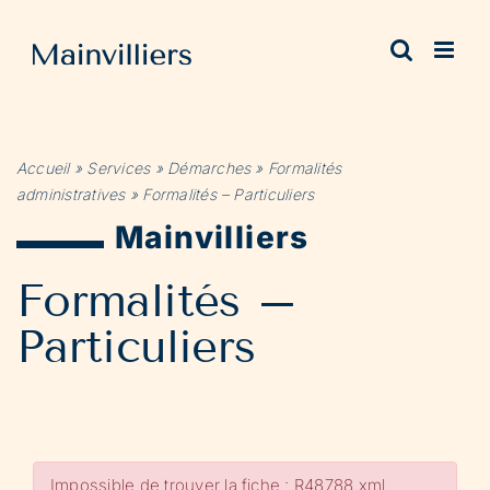
Passer
au
contenu
Accueil
»
Services
»
Démarches
»
Formalités
administratives
»
Formalités – Particuliers
Mainvilliers
Formalités –
Particuliers
Impossible de trouver la fiche : R48788.xml