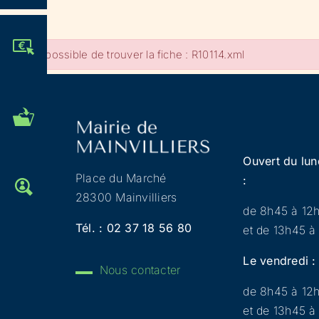
JE PARTICIPE !
Impossible de trouver la fiche : R10114.xml
MES DÉMARCHES
ADMINISTRATIVES
Ouvert du lun
Place du Marché
:
OFFRES D'EMPLOI
28300 Mainvilliers
de 8h45 à 12
Tél. :
02 37 18 56 80
et de 13h45 à
Le vendredi :
Nous contacter
de 8h45 à 12
et de 13h45 à