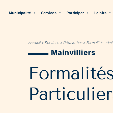
Municipalité
Services
Participer
Loisirs
Accueil
»
Services
»
Démarches
»
Formalités admin
Mainvilliers
Formalité
Particulier