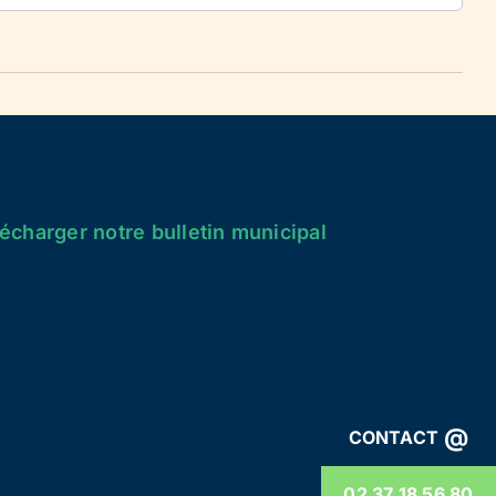
écharger notre bulletin municipal
@
CONTACT
02 37 18 56 80