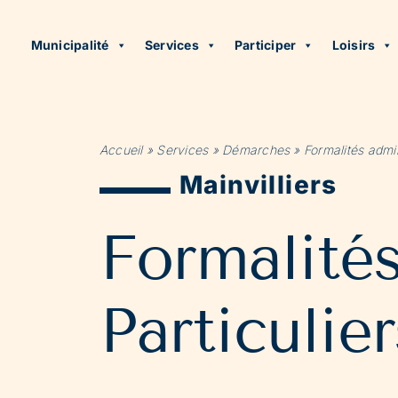
Municipalité
Services
Participer
Loisirs
Accueil
»
Services
»
Démarches
»
Formalités admin
Mainvilliers
Formalité
Particulier