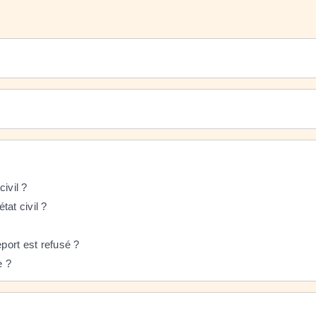
ivil ?
at civil ?
eport est refusé ?
e ?