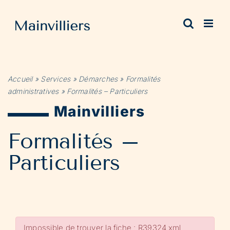
Passer
au
contenu
Accueil
»
Services
»
Démarches
»
Formalités
administratives
»
Formalités – Particuliers
Mainvilliers
Formalités –
Particuliers
Impossible de trouver la fiche : R39324.xml