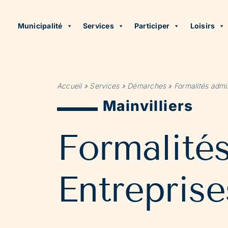
Municipalité
Services
Participer
Loisirs
Accueil
»
Services
»
Démarches
»
Formalités admin
Mainvilliers
Formalité
Entreprise