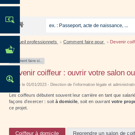
JE PARTICIPE !
Accueil professionnels
Comment faire pour
Devenir coif
>
>
MES DÉMARCHES
ADMINISTRATIVES
Comment faire si...
Devenir coiffeur : ouvrir votre salon o
OFFRES D'EMPLOI
Vérifié le 01/01/2023 - Direction de l'information légale et administrat
Les coiffeurs débutent souvent leur carrière en tant que salar
façons d'exercer : soit
à domicile
, soit en ouvrant
votre prop
ce projet.
Coiffeur à domicile
Reprendre un salon de coif