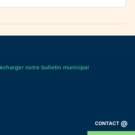
écharger notre bulletin municipal
@
CONTACT