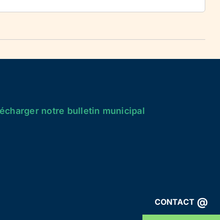
écharger notre bulletin municipal
@
CONTACT