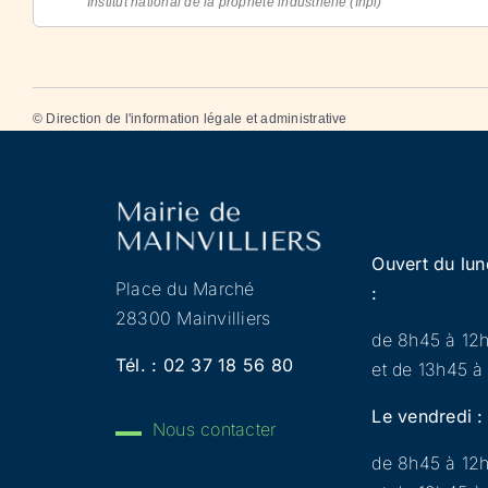
Institut national de la propriété industrielle (Inpi)
©
Direction de l'information légale et administrative
Ouvert du lun
Place du Marché
:
28300 Mainvilliers
de 8h45 à 12
Tél. :
02 37 18 56 80
et de 13h45 à
Le vendredi :
Nous contacter
de 8h45 à 12