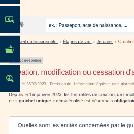
JE PARTICIPE !
Accueil professionnels
Étapes de vie
Je crée
Création
>
>
>
MES DÉMARCHES
ADMINISTRATIVES
Question-réponse
Création, modification ou cessation d'ac
OFFRES D'EMPLOI
Vérifié le 28/02/2023 - Direction de l'information légale et administrat
Depuis le 1
er
janvier 2023, les formalités de création, de modif
ce «
guichet unique
» dématérialisé est désormais
obligatoi
Quelles sont les entités concernées par le gu