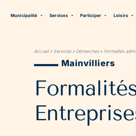
Municipalité
Services
Participer
Loisirs
Accueil
»
Services
»
Démarches
»
Formalités admin
Mainvilliers
Formalité
Entreprise