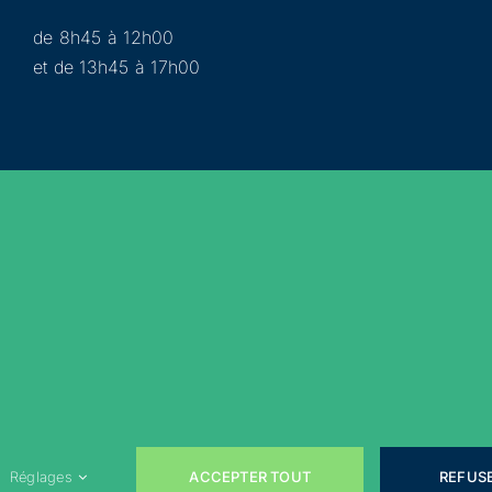
de 8h45 à 12h00
et de 13h45 à 17h00
Municipalité
Services
Participer
Loisirs
Actualités
Évènements
Rejoignez-nous sur les réseaux sociaux !
ACCEPTER TOUT
REFUS
Réglages