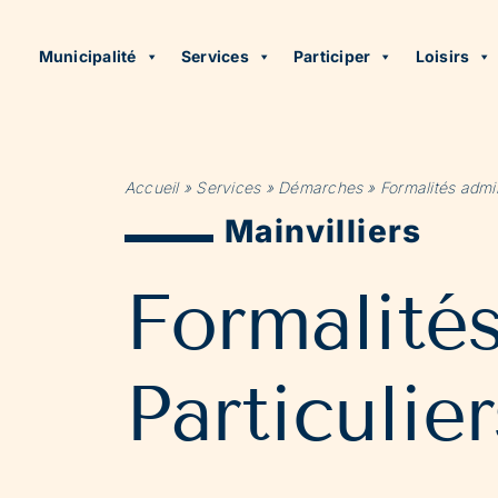
Municipalité
Services
Participer
Loisirs
Accueil
»
Services
»
Démarches
»
Formalités admin
Mainvilliers
Formalité
Particulier