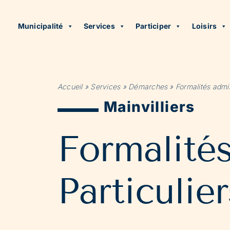
Municipalité
Services
Participer
Loisirs
Accueil
»
Services
»
Démarches
»
Formalités admin
Mainvilliers
Formalité
Particulier