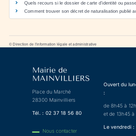
Quels recours si le dossier de carte d'identité ou pass
Comment trouver son décret de naturalisation publié au 
©
Direction de l'information légale et administrative
Ouvert du lun
Place du Marché
:
28300 Mainvilliers
de 8h45 à 12
Tél. :
02 37 18 56 80
et de 13h45 à
Le vendredi :
Nous contacter