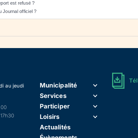
eport est refusé ?
Journal officiel ?
Tél
Municipalité
di au jeudi
Services
Participer
h00
 17h30
Loisirs
Actualités
Évènements