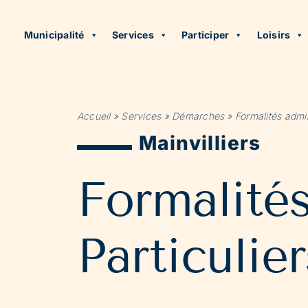
Municipalité
Services
Participer
Loisirs
Accueil
»
Services
»
Démarches
»
Formalités admin
Mainvilliers
Formalité
Particulier