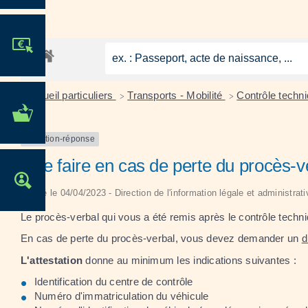
JE PARTICIPE !
Accueil particuliers
Transports - Mobilité
Contrôle techn
>
>
MES DÉMARCHES
ADMINISTRATIVES
Question-réponse
Que faire en cas de perte du procès-v
OFFRES D'EMPLOI
Vérifié le 04/04/2023 - Direction de l'information légale et administra
Le procès-verbal qui vous a été remis après le contrôle techniqu
En cas de perte du procès-verbal, vous devez demander un
d
L'attestation
donne au minimum les indications suivantes :
Identification du centre de contrôle
Numéro d'immatriculation du véhicule