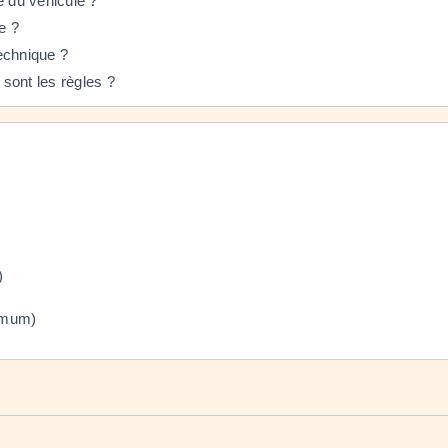
e du véhicule ?
e ?
echnique ?
 sont les règles ?
)
ximum)