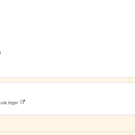
)
cule léger