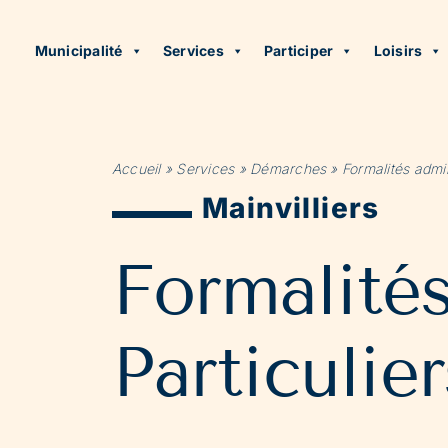
Municipalité
Services
Participer
Loisirs
Accueil
»
Services
»
Démarches
»
Formalités admin
Mainvilliers
Formalité
Particulier