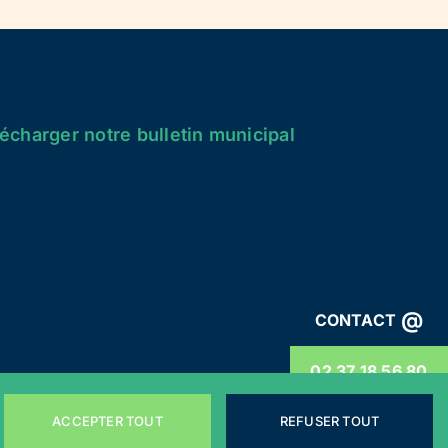
écharger notre bulletin municipal
@
CONTACT
02 37 18 56 80
ACCEPTER TOUT
REFUSER TOUT
énérales
Webdesign by
LEMON Création