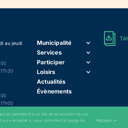
Tél
Municipalité
di au jeudi
Services
Participer
h00
 17h30
Loisirs
Actualités
Évènements
h00
 17h00
teur en permettant à ce site de se souvenir de vos
t sur « Accepter », vous consentez à l’usage de
Réglages
–
Mentions légales
–
Politique de confidentialité
–
Cookies
–
Conditions g