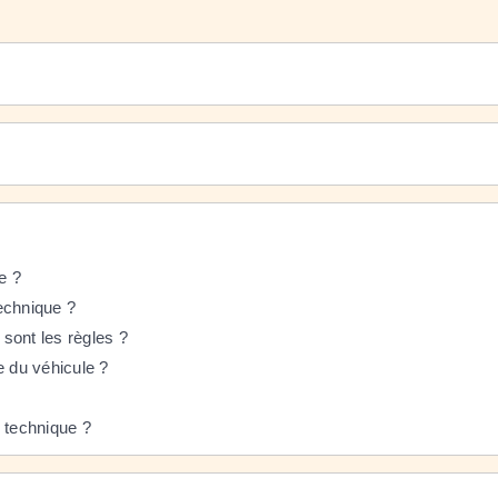
e ?
echnique ?
 sont les règles ?
e du véhicule ?
e technique ?