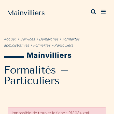
Passer
au
contenu
Accueil
»
Services
»
Démarches
»
Formalités
administratives
»
Formalités – Particuliers
Mainvilliers
Formalités –
Particuliers
Impossible de trouver la fiche : R13034.xml