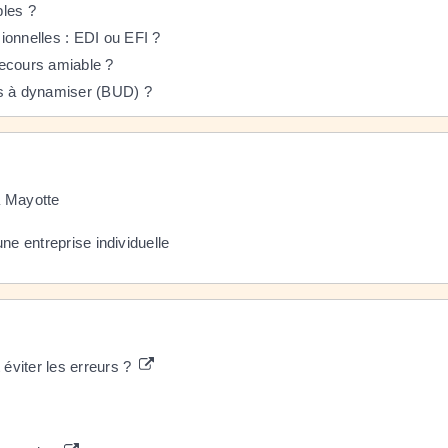
bles ?
ionnelles : EDI ou EFI ?
 recours amiable ?
ns à dynamiser (BUD) ?
 à Mayotte
une entreprise individuelle
éviter les erreurs ?