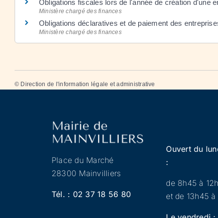
Obligations fiscales lors de l'année de création d'une 
Ministère chargé des finances
Obligations déclaratives et de paiement des entrepris
Ministère chargé des finances
©
Direction de l'information légale et administrative
Ouvert du lun
Place du Marché
:
28300 Mainvilliers
de 8h45 à 12
Tél. :
02 37 18 56 80
et de 13h45 à
Le vendredi :