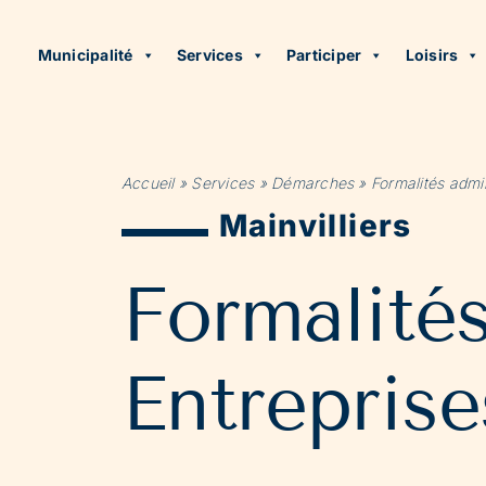
Municipalité
Services
Participer
Loisirs
Accueil
»
Services
»
Démarches
»
Formalités admin
Mainvilliers
Formalité
Entreprise