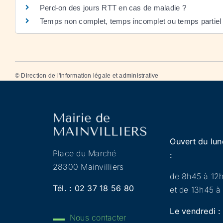
Perd-on des jours RTT en cas de maladie ?
Temps non complet, temps incomplet ou temps partiel :
©
Direction de l'information légale et administrative
Ouvert du lun
Place du Marché
:
28300 Mainvilliers
de 8h45 à 12
Tél. :
02 37 18 56 80
et de 13h45 à
Le vendredi :
Nous contacter