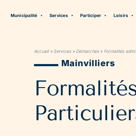
Municipalité
Services
Participer
Loisirs
Accueil
»
Services
»
Démarches
»
Formalités admin
Mainvilliers
Formalité
Particulier