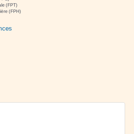
iale (FPT)
lière (FPH)
ences