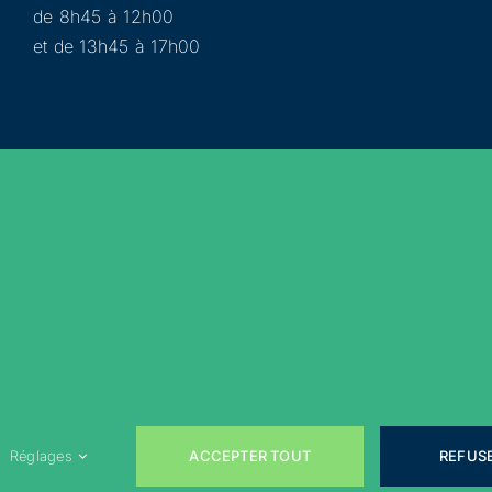
de 8h45 à 12h00
et de 13h45 à 17h00
Municipalité
Services
Participer
Loisirs
Actualités
Évènements
Rejoignez-nous sur les réseaux sociaux !
ACCEPTER TOUT
REFUS
Réglages