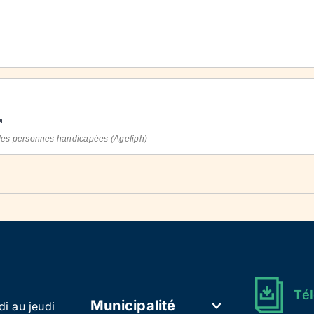
e des personnes handicapées (Agefiph)
Tél
Municipalité
di au jeudi