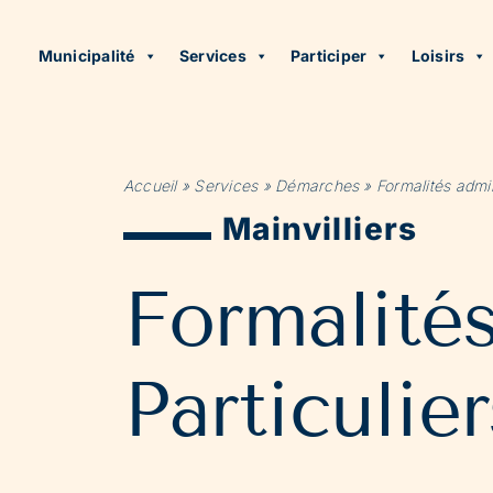
Municipalité
Services
Participer
Loisirs
Accueil
»
Services
»
Démarches
»
Formalités admin
Mainvilliers
Formalité
Particulier