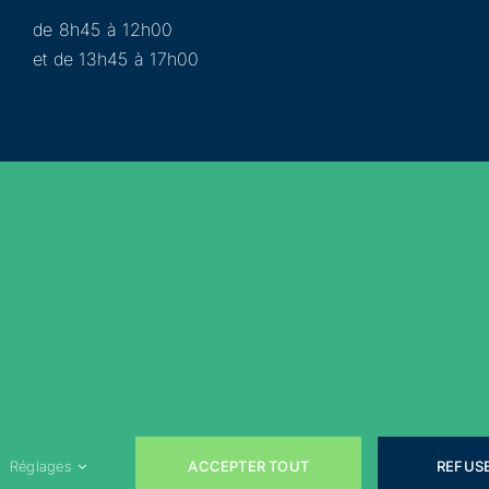
de 8h45 à 12h00
et de 13h45 à 17h00
Municipalité
Services
Participer
Loisirs
Actualités
Évènements
Rejoignez-nous sur les réseaux sociaux !
ACCEPTER TOUT
REFUS
Réglages