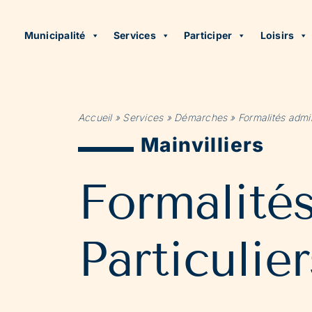
Municipalité
Services
Participer
Loisirs
Accueil
»
Services
»
Démarches
»
Formalités admin
Mainvilliers
Formalité
Particulier