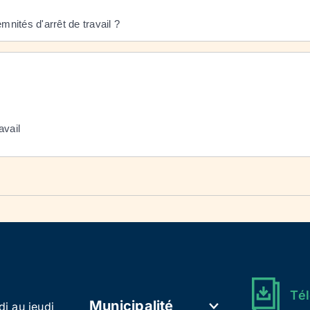
nités d'arrêt de travail ?
avail
Tél
Municipalité
di au jeudi