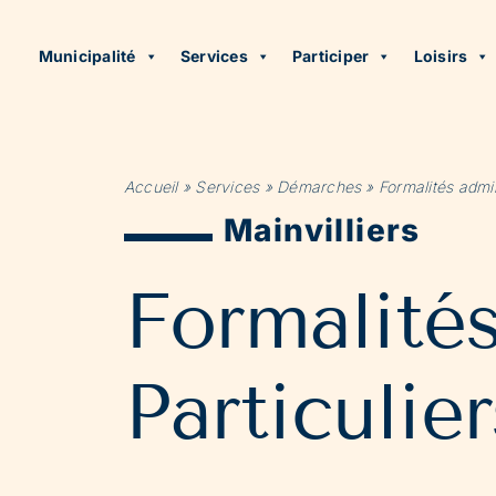
Municipalité
Services
Participer
Loisirs
Accueil
»
Services
»
Démarches
»
Formalités admin
Mainvilliers
Formalité
Particulier