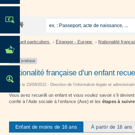
JE PARTICIPE !
Accueil particuliers
Étranger - Europe
Nationalité frança
>
>
MES DÉMARCHES
ADMINISTRATIVES
Fiche pratique
Nationalité française d'un enfant recuei
OFFRES D'EMPLOI
Vérifié le 23/08/2022 - Direction de l'information légale et administrat
Vous avez recueilli un enfant et vous voulez savoir s'il devi
confié à l'Aide sociale à l'enfance (Ase) et les
étapes à suivre
Enfant de moins de 16 ans
À partir de 16 ans