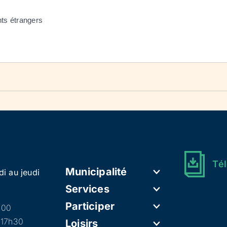
nts étrangers
Tél
Municipalité
di au jeudi
Services
Participer
h00
 17h30
Loisirs