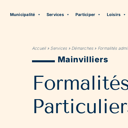
Municipalité
Services
Participer
Loisirs
Accueil
»
Services
»
Démarches
»
Formalités admin
Mainvilliers
Formalité
Particulier