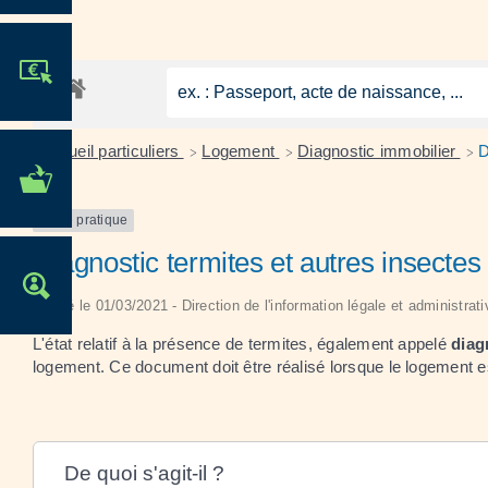
JE PARTICIPE !
Accueil particuliers
Logement
Diagnostic immobilier
D
>
>
>
MES DÉMARCHES
ADMINISTRATIVES
Fiche pratique
Diagnostic termites et autres insecte
OFFRES D'EMPLOI
Vérifié le 01/03/2021 - Direction de l'information légale et administrat
L'état relatif à la présence de termites, également appelé
diag
logement. Ce document doit être réalisé lorsque le logement es
De quoi s'agit-il ?