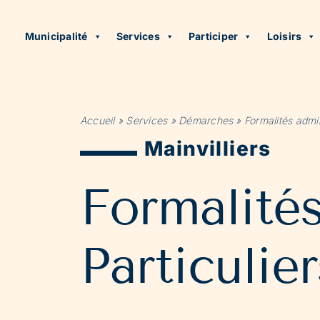
Municipalité
Services
Participer
Loisirs
Accueil
»
Services
»
Démarches
»
Formalités admin
Mainvilliers
Formalité
Particulier