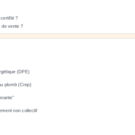
certifié ?
s de vente ?
ergétique (DPE)
 au plomb (Crep)
miante"
sement non collectif