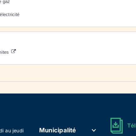
de gaz
électricité
mites
Tél
Municipalité
di au jeudi