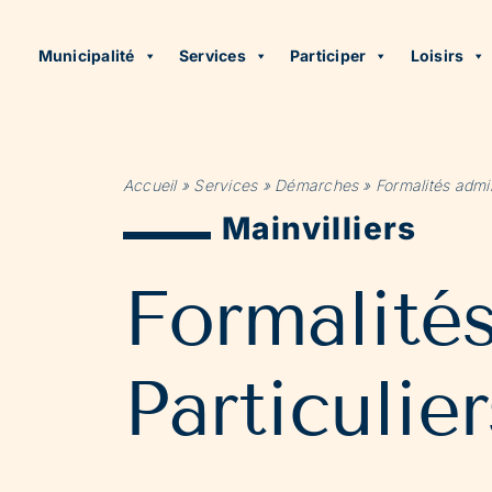
Municipalité
Services
Participer
Loisirs
Accueil
»
Services
»
Démarches
»
Formalités admin
Mainvilliers
Formalité
Particulier