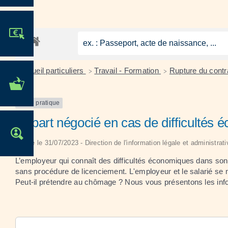
JE PARTICIPE !
Accueil particuliers
Travail - Formation
Rupture du contra
>
>
MES DÉMARCHES
ADMINISTRATIVES
Fiche pratique
Départ négocié en cas de difficultés
OFFRES D'EMPLOI
Vérifié le 31/07/2023 - Direction de l'information légale et administrat
L’employeur qui connaît des difficultés économiques dans son e
sans procédure de licenciement. L'employeur et le salarié se me
Peut-il prétendre au chômage ? Nous vous présentons les info