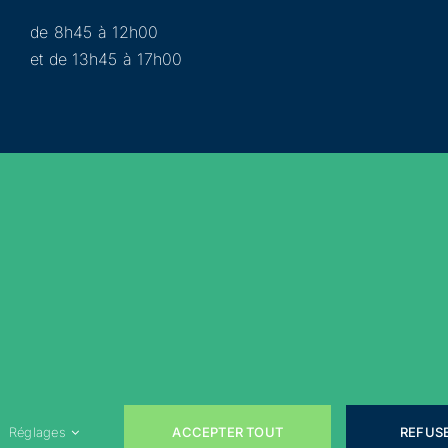
de 8h45 à 12h00
et de 13h45 à 17h00
Municipalité
Services
Participer
Loisirs
Actualités
Évènements
Rejoignez-nous sur les réseaux sociaux !
ACCEPTER TOUT
REFUS
Réglages