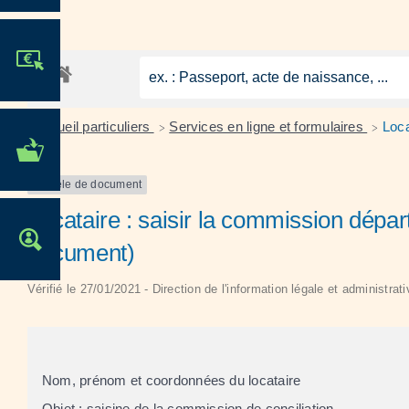
JE PARTICIPE !
Accueil particuliers
Services en ligne et formulaires
Loca
>
>
MES DÉMARCHES
ADMINISTRATIVES
Modèle de document
Locataire : saisir la commission dépa
OFFRES D'EMPLOI
document)
Vérifié le 27/01/2021 - Direction de l'information légale et administrat
Nom, prénom et coordonnées du locataire
Objet : saisine de la commission de conciliation