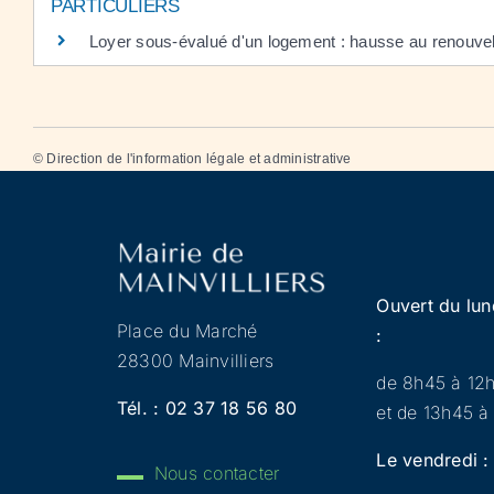
PARTICULIERS
Loyer sous-évalué d'un logement : hausse au renouvel
©
Direction de l'information légale et administrative
Ouvert du lun
Place du Marché
:
28300 Mainvilliers
de 8h45 à 12
Tél. :
02 37 18 56 80
et de 13h45 à
Le vendredi :
Nous contacter