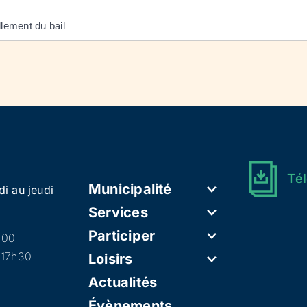
lement du bail
Tél
Municipalité
di au jeudi
Services
Participer
h00
 17h30
Loisirs
Actualités
Évènements