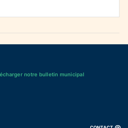
écharger notre bulletin municipal
@
CONTACT