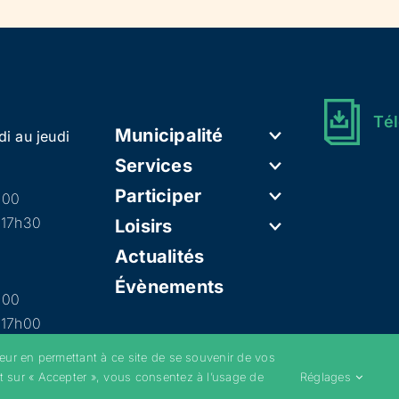
Tél
Municipalité
di au jeudi
Services
Participer
h00
 17h30
Loisirs
Actualités
Évènements
h00
 17h00
teur en permettant à ce site de se souvenir de vos
t sur « Accepter », vous consentez à l’usage de
Réglages
–
Mentions légales
–
Politique de confidentialité
–
Cookies
–
Conditions g