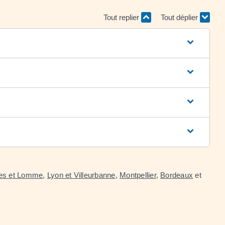
Tout replier
Tout déplier
mes et Lomme
,
Lyon et Villeurbanne
,
Montpellier
,
Bordeaux
et