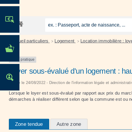
JE PARTICIPE !
Accueil particuliers
Logement
Location immobilière : lo
>
>
MES DÉMARCHES
ADMINISTRATIVES
Fiche pratique
Loyer sous-évalué d'un logement : ha
OFFRES D'EMPLOI
Vérifié le 24/08/2022 - Direction de l'information légale et administrat
Lorsque le loyer est sous-évalué par rapport aux prix du marc
démarches à réaliser diffèrent selon que la commune est ou 
Zone tendue
Autre zone