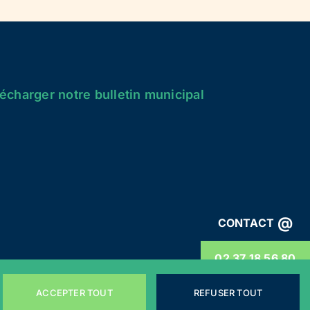
écharger notre bulletin municipal
@
CONTACT
02 37 18 56 80
ACCEPTER TOUT
REFUSER TOUT
énérales
Webdesign by
LEMON Création