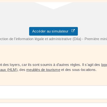
Accéder au simulateur
ction de l'information légale et administrative (Dila) - Première min
es loyers, car ils sont soumis à d'autres règles. Il s'agit des
log
iaux (HLM)
, des
meublés de tourisme
et des sous-locations.