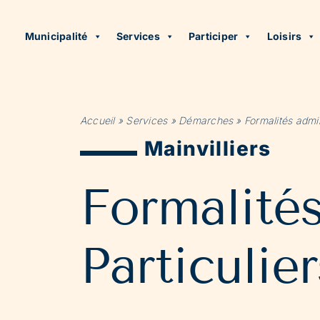
Municipalité
Services
Participer
Loisirs
Accueil
»
Services
»
Démarches
»
Formalités admin
Mainvilliers
Formalité
Particulier