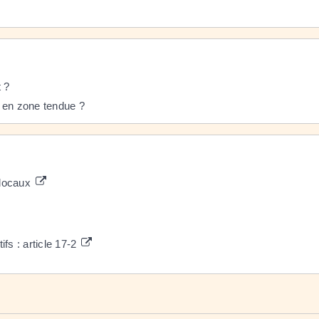
t ?
r en zone tendue ?
 locaux
ifs : article 17-2