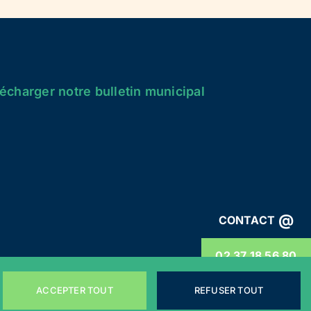
écharger notre bulletin municipal
@
CONTACT
02 37 18 56 80
ACCEPTER TOUT
REFUSER TOUT
énérales
Webdesign by
LEMON Création