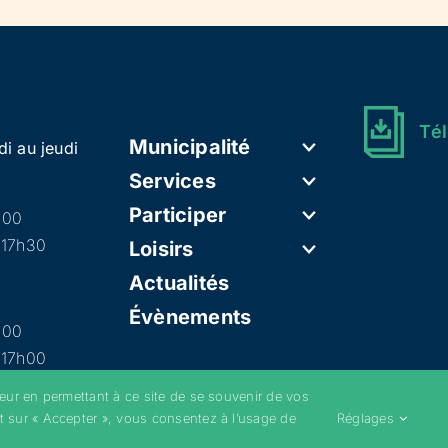
Tél
Municipalité
di au jeudi
Services
Participer
h00
 17h30
Loisirs
Actualités
Évènements
h00
 17h00
teur en permettant à ce site de se souvenir de vos
t sur « Accepter », vous consentez à l’usage de
Réglages
–
Mentions légales
–
Politique de confidentialité
–
Cookies
–
Conditions g