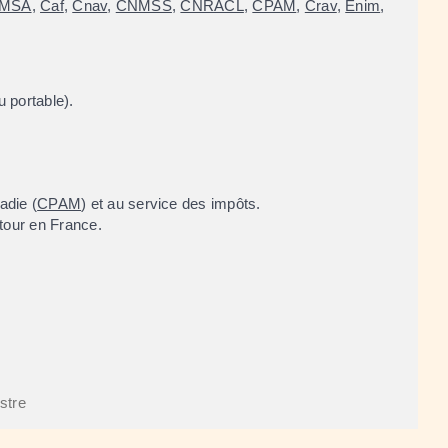
MSA
,
Caf
,
Cnav
,
CNMSS
,
CNRACL
,
CPAM
,
Crav
,
Enim
,
 portable).
adie (
CPAM
) et au service des impôts.
etour en France.
istre