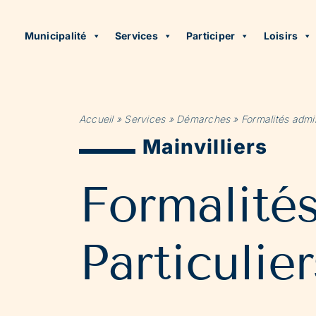
Municipalité
Services
Participer
Loisirs
Accueil
»
Services
»
Démarches
»
Formalités admin
Mainvilliers
Formalité
Particulier