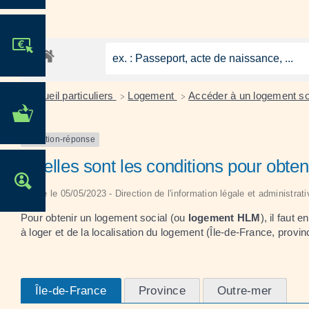
JE PARTICIPE !
Accueil particuliers
Logement
Accéder à un logement s
>
>
MES DÉMARCHES
ADMINISTRATIVES
Question-réponse
Quelles sont les conditions pour obten
OFFRES D'EMPLOI
Vérifié le 05/05/2023 - Direction de l'information légale et administrat
Pour obtenir un logement social (ou
logement HLM
), il fau
à loger et de la localisation du logement (Île-de-France, provin
Île-de-France
Province
Outre-mer