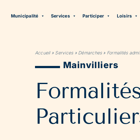
Municipalité
Services
Participer
Loisirs
Accueil
»
Services
»
Démarches
»
Formalités admin
Mainvilliers
Formalité
Particulier