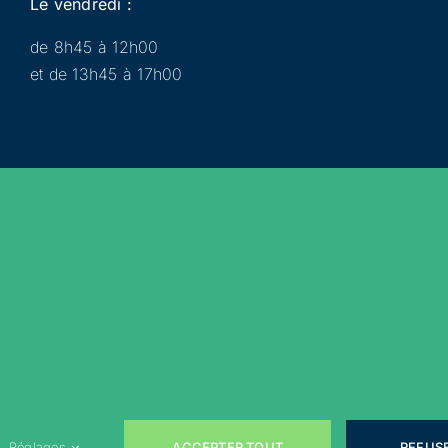
Le vendredi :
de 8h45 à 12h00
et de 13h45 à 17h00
Municipalité
Services
Participer
Loisirs
Actualités
Évènements
Rejoignez-nous sur les réseaux sociaux !
ACCEPTER TOUT
REFUS
Réglages