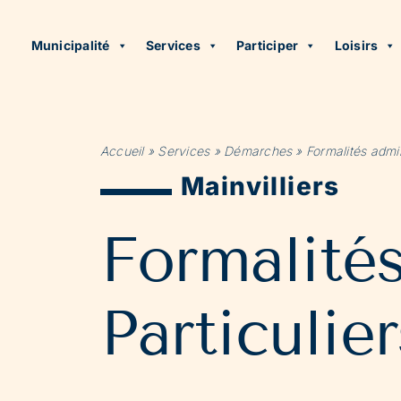
Municipalité
Services
Participer
Loisirs
Accueil
»
Services
»
Démarches
»
Formalités admin
Mainvilliers
Formalité
Particulier