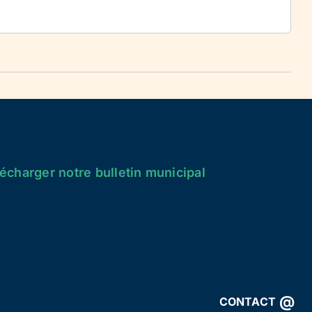
écharger notre bulletin municipal
@
CONTACT