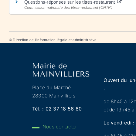
Questions-réponses sur les titres-restaurant
Commission nationale des titres-restaurant (CNTR)
©
Direction de l'information légale et administrative
Ouvert du lun
Place du Marché
:
28300 Mainvilliers
de 8h45 à 12
Tél. :
02 37 18 56 80
et de 13h45 à
Le vendredi :
Nous contacter
de 8h45 à 12