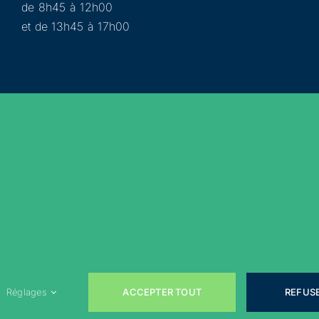
de 8h45 à 12h00
et de 13h45 à 17h00
Municipalité
Services
Participer
Loisirs
Actualités
Évènements
Rejoignez-nous sur les réseaux sociaux !
ACCEPTER TOUT
REFUS
Réglages