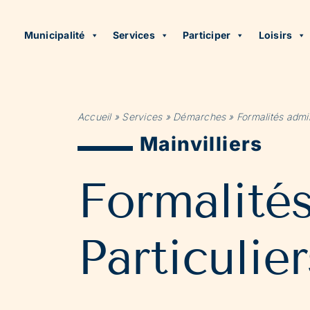
Municipalité
Services
Participer
Loisirs
Accueil
»
Services
»
Démarches
»
Formalités admin
Mainvilliers
Formalité
Particulier