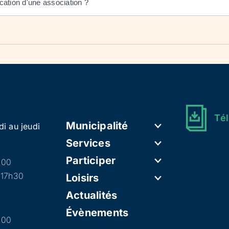
cation d'une association ?
Tél
Municipalité
di au jeudi
Services
Participer
h00
 17h30
Loisirs
Actualités
Évènements
h00