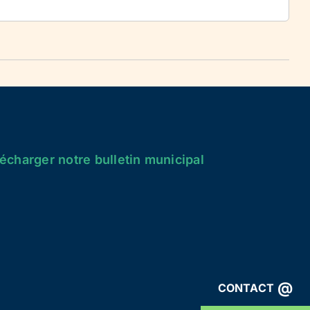
écharger notre bulletin municipal
@
CONTACT